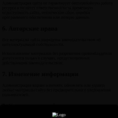
Администрация сайта не гарантирует бесперебойную работу
ресурса и не несет ответственности за временную
недоступность сайта, технические сбои, ошибки
программного обеспечения или потерю данных.
6. Авторские права
Все материалы сайта защищены законодательством об
интеллектуальной собственности.
Использование материалов без разрешения правообладателя
допускается только в случаях, предусмотренных
действующим законодательством.
7. Изменение информации
Администрация вправе изменять, обновлять или удалять
любые материалы сайта без предварительного уведомления
пользователей.
8. Контактная информация
Neural Girl